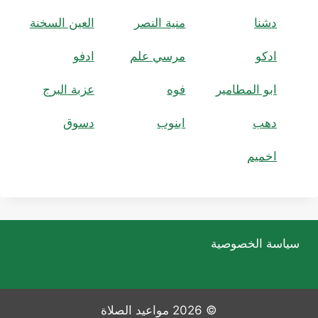
دشنا
منية النصر
العين السخنة
ادكو
مرسي علم
ادفو
ابو المطامير
فوه
عزبة البرج
دهب
ابنوب
دسوق
اخميم
سياسة الخصوصية
© 2026 مواعيد الصلاة