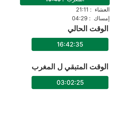
العشاء
: 21:11
إمساك
: 04:29
الوقت الحالي
16:42:35
الوقت المتبقي ل
المغرب
03:02:25