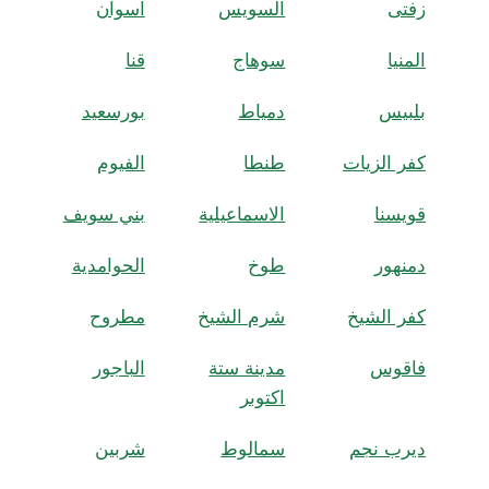
زفتى
السويس
اسوان
المنيا
سوهاج
قنا
بلبيس
دمياط
بورسعيد
كفر الزيات
طنطا
الفيوم
قويسنا
الاسماعيلية
بني سويف
دمنهور
طوخ
الحوامدية
كفر الشيخ
شرم الشيخ
مطروح
فاقوس
مدينة ستة
الباجور
اكتوبر
ديرب نجم
سمالوط
شربين