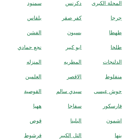
المحلة الكبرى
دكرنس
سمنود
جرجا
كفر صقر
بلقاس
طهطا
بسيون
الفشن
طلخا
ابو كبير
نجع حمادي
الدلنجات
المطريه
المنزله
منفلوط
الاقصر
العلمين
حوش عيسى
سيدي سالم
القوصية
فارسكور
سفاجا
ههيا
اشمون
البلينا
قوص
بنها
التل الكبير
فرشوط