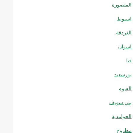
المنصورة
اسيوط
الغردقة
اسوان
قنا
بورسعيد
الفيوم
بني سويف
الحوامدية
مطروح