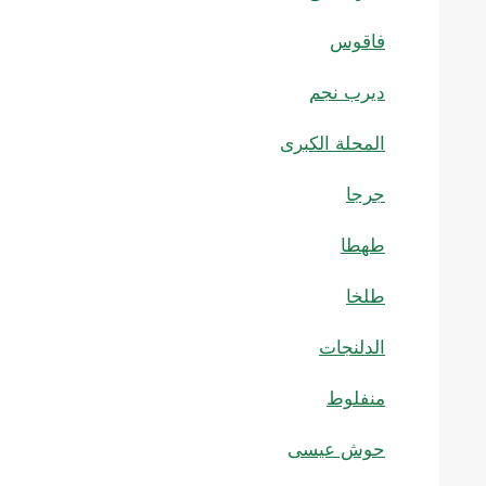
فاقوس
ديرب نجم
المحلة الكبرى
جرجا
طهطا
طلخا
الدلنجات
منفلوط
حوش عيسى