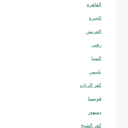
القاهرة
الجيزة
العريش
زفتى
المنيا
بلبيس
كفر الزيات
قويسنا
دمنهور
كفر الشيخ