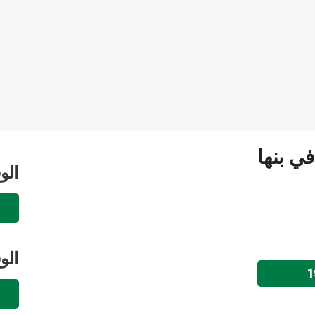
في بنها
الو
الو