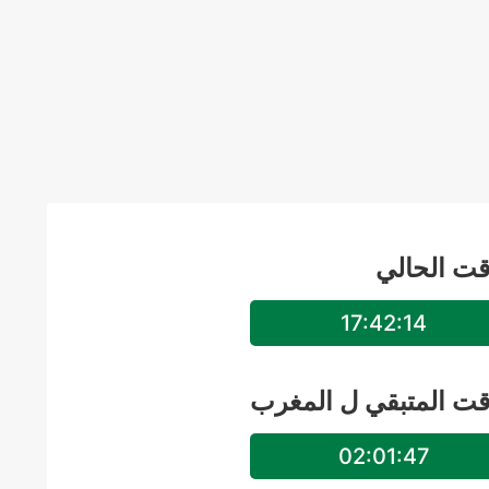
قت الحالي
17:42:15
قت المتبقي ل
المغرب
02:01:46