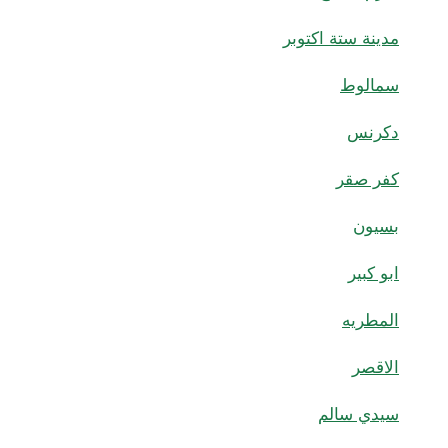
مدينة ستة اكتوبر
سمالوط
دكرنس
كفر صقر
بسيون
ابو كبير
المطريه
الاقصر
سيدي سالم