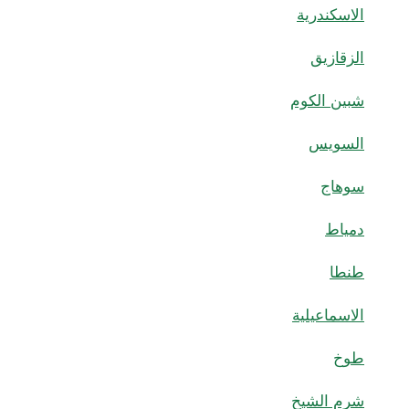
الاسكندرية
الزقازيق
شبين الكوم
السويس
سوهاج
دمياط
طنطا
الاسماعيلية
طوخ
شرم الشيخ