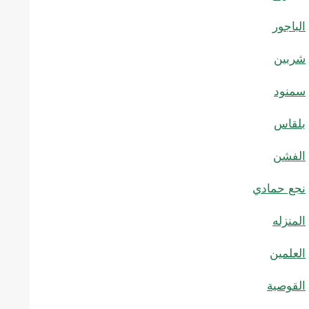
الباجور
شربين
سمنود
بلقاس
الفشن
نجع حمادي
المنزله
العلمين
القوصية