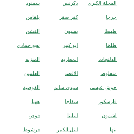
المحلة الكبرى
دكرنس
سمنود
جرجا
كفر صقر
بلقاس
طهطا
بسيون
الفشن
طلخا
ابو كبير
نجع حمادي
الدلنجات
المطريه
المنزله
منفلوط
الاقصر
العلمين
حوش عيسى
سيدي سالم
القوصية
فارسكور
سفاجا
ههيا
اشمون
البلينا
قوص
بنها
التل الكبير
فرشوط