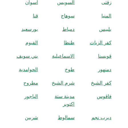
زفتى
السويس
اسوان
المنيا
سوهاج
قنا
بلبيس
دمياط
بورسعيد
كفر الزيات
طنطا
الفيوم
قويسنا
الاسماعيلية
بني سويف
دمنهور
طوخ
الحوامدية
كفر الشيخ
شرم الشيخ
مطروح
فاقوس
مدينة ستة
الباجور
اكتوبر
ديرب نجم
سمالوط
شربين