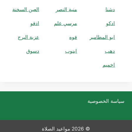
دشنا
منية النصر
العين السخنة
ادكو
مرسي علم
ادفو
ابو المطامير
فوه
عزبة البرج
دهب
ابنوب
دسوق
اخميم
سياسة الخصوصية
© 2026 مواعيد الصلاة