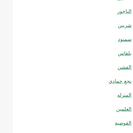
الباجور
شربين
سمنود
بلقاس
الفشن
نجع حمادي
المنزله
العلمين
القوصية