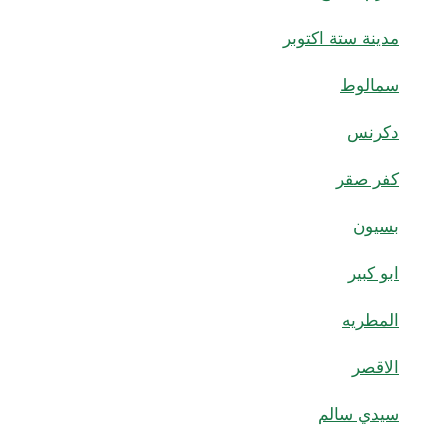
مدينة ستة اكتوبر
سمالوط
دكرنس
كفر صقر
بسيون
ابو كبير
المطريه
الاقصر
سيدي سالم