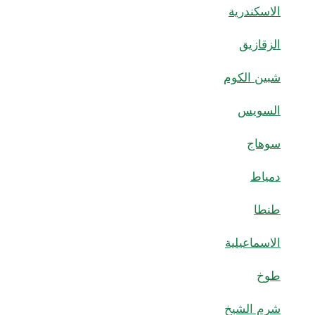
الاسكندرية
الزقازيق
شبين الكوم
السويس
سوهاج
دمياط
طنطا
الاسماعيلية
طوخ
شرم الشيخ