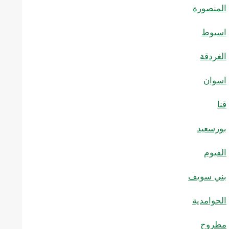
المنصورة
اسيوط
الغردقة
اسوان
قنا
بورسعيد
الفيوم
بني سويف
الحوامدية
مطروح