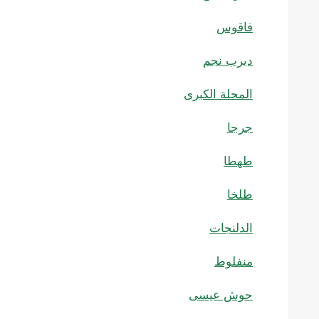
فاقوس
ديرب نجم
المحلة الكبرى
جرجا
طهطا
طلخا
الدلنجات
منفلوط
حوش عيسى