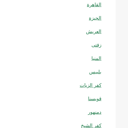
القاهرة
الجيزة
العريش
زفتى
المنيا
بلبيس
كفر الزيات
قويسنا
دمنهور
كفر الشيخ