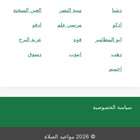
دشنا
منية النصر
العين السخنة
ادكو
مرسي علم
ادفو
ابو المطامير
فوه
عزبة البرج
دهب
ابنوب
دسوق
اخميم
سياسة الخصوصية
© 2026 مواعيد الصلاة