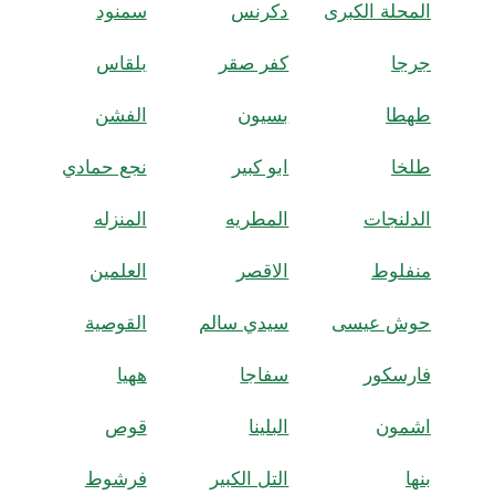
المحلة الكبرى
دكرنس
سمنود
جرجا
كفر صقر
بلقاس
طهطا
بسيون
الفشن
طلخا
ابو كبير
نجع حمادي
الدلنجات
المطريه
المنزله
منفلوط
الاقصر
العلمين
حوش عيسى
سيدي سالم
القوصية
فارسكور
سفاجا
ههيا
اشمون
البلينا
قوص
بنها
التل الكبير
فرشوط