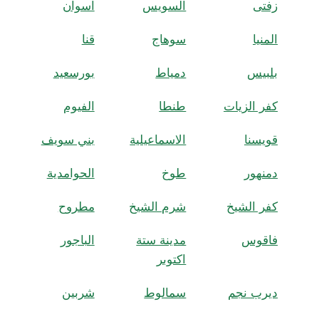
زفتى
السويس
اسوان
المنيا
سوهاج
قنا
بلبيس
دمياط
بورسعيد
كفر الزيات
طنطا
الفيوم
قويسنا
الاسماعيلية
بني سويف
دمنهور
طوخ
الحوامدية
كفر الشيخ
شرم الشيخ
مطروح
فاقوس
مدينة ستة
الباجور
اكتوبر
ديرب نجم
سمالوط
شربين