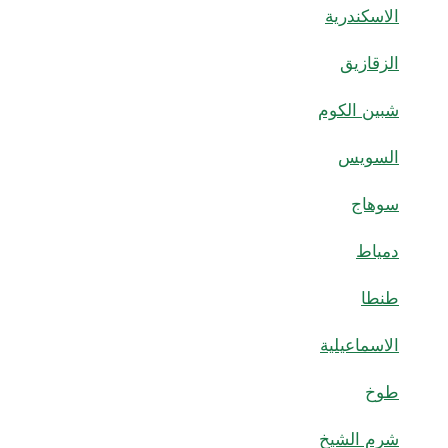
الاسكندرية
الزقازيق
شبين الكوم
السويس
سوهاج
دمياط
طنطا
الاسماعيلية
طوخ
شرم الشيخ