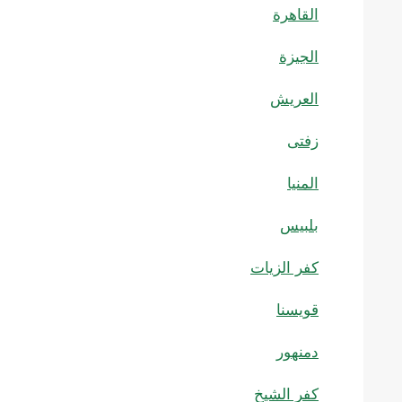
القاهرة
الجيزة
العريش
زفتى
المنيا
بلبيس
كفر الزيات
قويسنا
دمنهور
كفر الشيخ