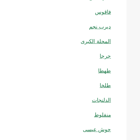
فاقوس
ديرب نجم
المحلة الكبرى
جرجا
طهطا
طلخا
الدلنجات
منفلوط
حوش عيسى