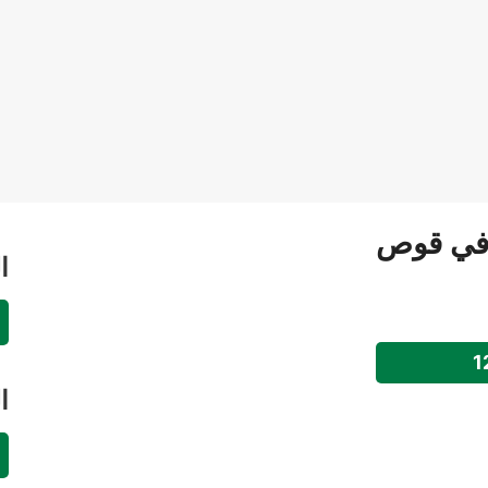
 في قوص
ا
ا