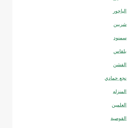
الباجور
شربين
سمنود
بلقاس
الفشن
نجع حمادي
المنزله
العلمين
القوصية