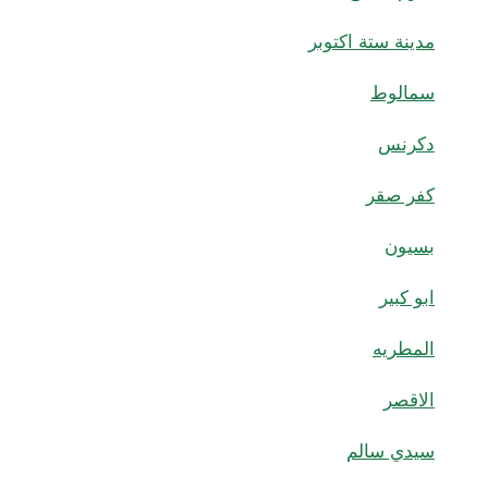
مدينة ستة اكتوبر
سمالوط
دكرنس
كفر صقر
بسيون
ابو كبير
المطريه
الاقصر
سيدي سالم