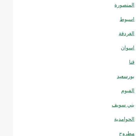
المنصورة
اسيوط
الغردقة
اسوان
قنا
بورسعيد
الفيوم
بني سويف
الحوامدية
مطروح