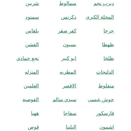
ديرب نجم
سمالوط
شربين
المحلة الكبرى
دكرنس
سمنود
جرجا
كفر صقر
بلقاس
طهطا
بسيون
الفشن
طلخا
ابو كبير
نجع حمادي
الدلنجات
المطريه
المنزله
منفلوط
الاقصر
العلمين
حوش عيسى
سيدي سالم
القوصية
فارسكور
سفاجا
ههيا
اشمون
البلينا
قوص