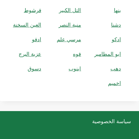
بنها
التل الكبير
فرشوط
دشنا
منية النصر
العين السخنة
ادكو
مرسي علم
ادفو
ابو المطامير
فوه
عزبة البرج
دهب
ابنوب
دسوق
اخميم
سياسة الخصوصية