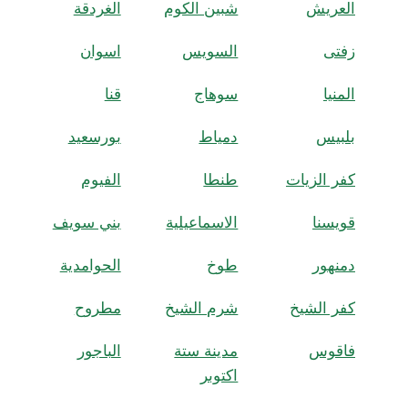
العريش
شبين الكوم
الغردقة
زفتى
السويس
اسوان
المنيا
سوهاج
قنا
بلبيس
دمياط
بورسعيد
كفر الزيات
طنطا
الفيوم
قويسنا
الاسماعيلية
بني سويف
دمنهور
طوخ
الحوامدية
كفر الشيخ
شرم الشيخ
مطروح
فاقوس
مدينة ستة
الباجور
اكتوبر