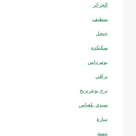
الجزائر
سطيف
جيجل
سكيكدة
بومرداس
براقي
برج بوعريريج
سيدي بلعباس
تيبازة
تبسة