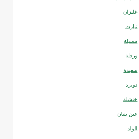
غليزان
تيارت
مسيلة
ورقلة
سعيدة
دويرة
خنشلة
عين بنيان
الواد