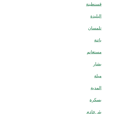
قسنطينة
البليدة
تلمسان
باتنة
مستغانم
بشار
ميلة
المدية
بسكرة
بئر خادم