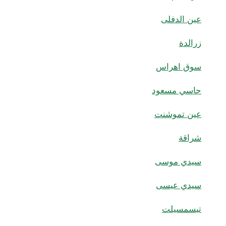
عين الدفلى
زرالدة
سوق اهراس
حاسي مسعود
عين تموشنت
شراقة
سيدي موسى
سيدي عيسى
تيسمسيلت