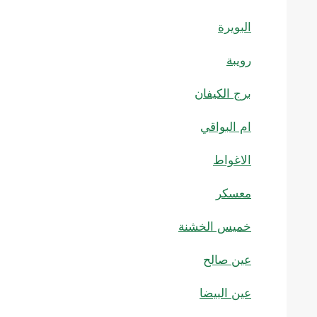
البويرة
رويبة
برج الكيفان
ام البواقي
الاغواط
معسكر
خميس الخشنة
عين صالح
عين البيضا