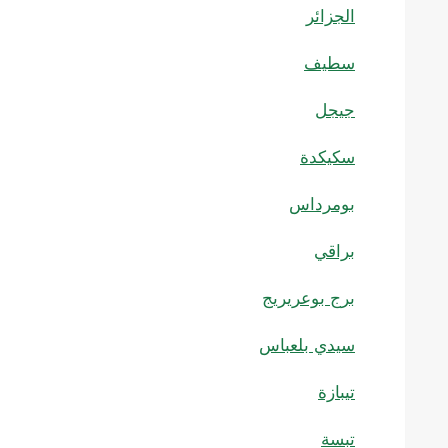
الجزائر
سطيف
جيجل
سكيكدة
بومرداس
براقي
برج بوعريريج
سيدي بلعباس
تيبازة
تبسة