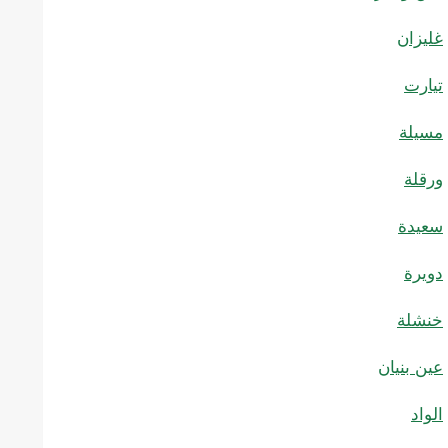
غليزان
تيارت
مسيلة
ورقلة
سعيدة
دويرة
خنشلة
عين بنيان
الواد