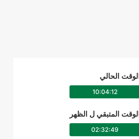
لوقت الحالي
10:04:13
لوقت المتبقي ل
الظهر
02:32:48