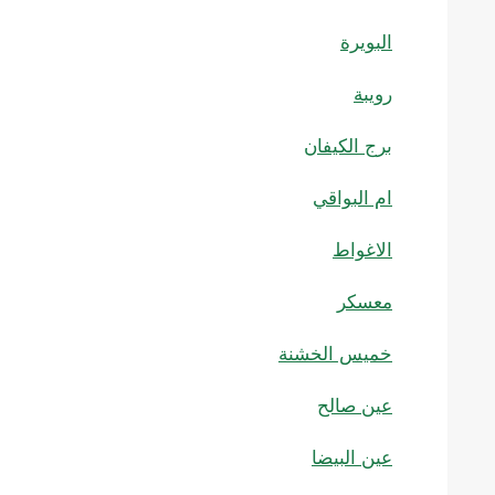
البويرة
رويبة
برج الكيفان
ام البواقي
الاغواط
معسكر
خميس الخشنة
عين صالح
عين البيضا