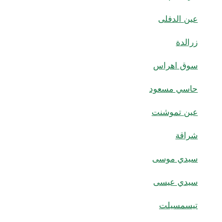
عين الدفلى
زرالدة
سوق اهراس
حاسي مسعود
عين تموشنت
شراقة
سيدي موسى
سيدي عيسى
تيسمسيلت