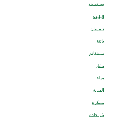
قسنطينة
البليدة
تلمسان
باتنة
مستغانم
بشار
ميلة
المدية
بسكرة
بئر خادم