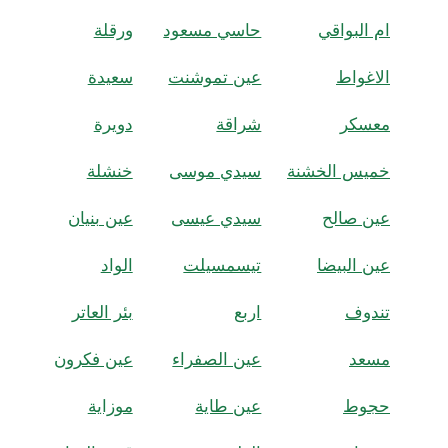
ام البواقي
حاسي مسعود
ورقلة
الاغواط
عين تموشنت
سعيدة
معسكر
شراقة
دويرة
خميس الخشنة
سيدي موسى
خنشلة
عين صالح
سيدي عيسى
عين بنيان
عين البيضا
تيسمسيلت
الواد
تندوف
اربع
بئر العاتر
مسعد
عين الصفراء
عين فكرون
حجوط
عين طاية
موزاية