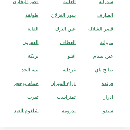
سدراتة
العلمة
قصر البخاري
الطارف
سور الغزلان
طولقة
قصر الشلالة
عين الترك
القالة
مروانة
العطاف
العفرون
عين بسام
افلو
بريكة
صالح باي
غرداية
ثنية الحد
فرندة
ذراع الميزان
حمام بوحجر
ادرار
تمنراست
تقرت
سبدو
ندرومة
شلغوم العيد