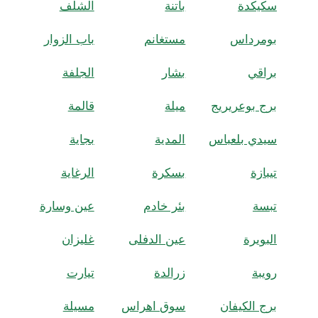
سكيكدة
باتنة
الشلف
بومرداس
مستغانم
باب الزوار
براقي
بشار
الجلفة
برج بوعريريج
ميلة
قالمة
سيدي بلعباس
المدية
بجاية
تيبازة
بسكرة
الرغاية
تبسة
بئر خادم
عين وسارة
البويرة
عين الدفلى
غليزان
رويبة
زرالدة
تيارت
برج الكيفان
سوق اهراس
مسيلة