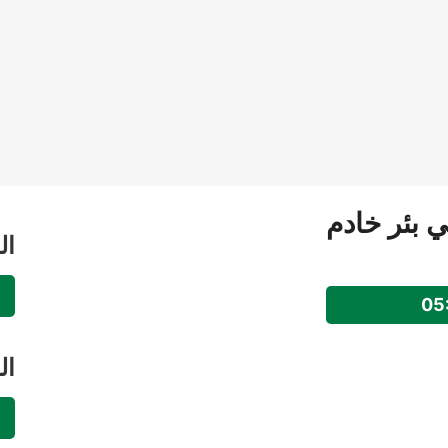
ي بئر خادم
ال
ال