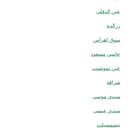
عين الدفلى
زرالدة
سوق اهراس
حاسي مسعود
عين تموشنت
شراقة
سيدي موسى
سيدي عيسى
تيسمسيلت