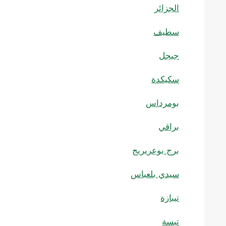
الجزائر
سطيف
جيجل
سكيكدة
بومرداس
براقي
برج بوعريريج
سيدي بلعباس
تيبازة
تبسة