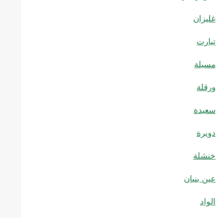
غليزان
تيارت
مسيلة
ورقلة
سعيدة
دويرة
خنشلة
عين بنيان
الواد