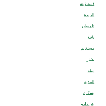
قسنطينة
البليدة
تلمسان
باتنة
مستغانم
بشار
ميلة
المدية
بسكرة
بئر خادم