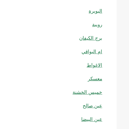
البويرة
رويبة
برج الكيفان
ام البواقي
الاغواط
معسكر
خميس الخشنة
عين صالح
عين البيضا