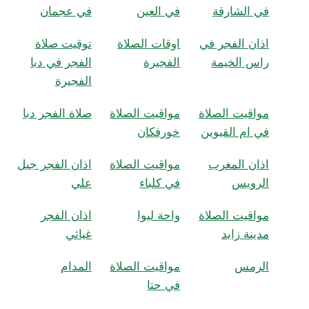
في الشارقة
في العين
في عجمان
اذان الفجر في
اوقات الصلاة
توقيت صلاة
راس الخيمة
الفجيرة
الفجر في دبا
الفجيرة
مواقيت الصلاة
مواقيت الصلاة
صلاة الفجر دبا
في ام القيوين
خورفكان
اذان المغرب
مواقيت الصلاة
اذان الفجر جبل
الرويس
في كلباء
علي
مواقيت الصلاة
واحة ليوا
اذان الفجر
مدينة زايد
غياثي
الرمس
مواقيت الصلاة
المدام
في حتا