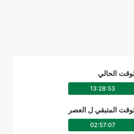
لوقت الحالي
13:28:53
لوقت المتبقي ل
العصر
02:57:07