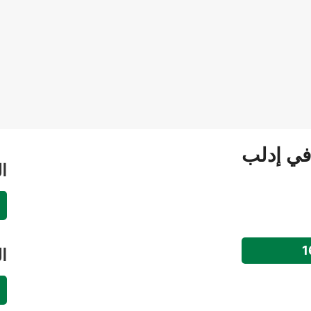
 في إدلب
ا
ا