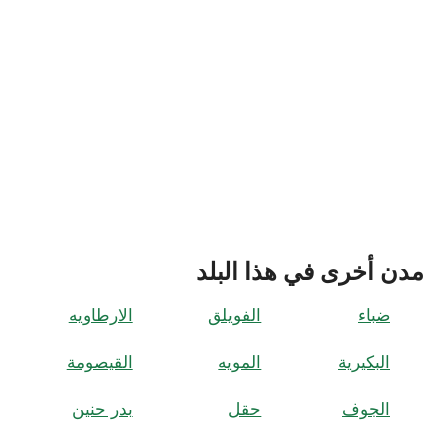
مدن أخرى في هذا البلد
ضباء
الفويلق
الارطاويه
البكيرية
المويه
القيصومة
الجوف
حقل
بدر حنین