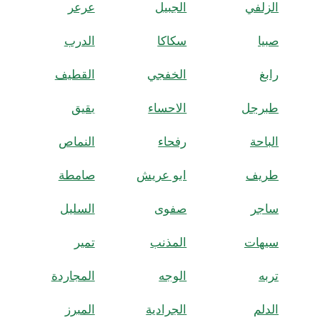
الزلفي
الجبيل
عرعر
صبيا
سكاكا
الدرب
رابغ
الخفجي
القطيف
طبرجل
الاحساء
بقيق
الباحة
رفحاء
النماص
طريف
ابو عريش
صامطة
ساجر
صفوى
السليل
سيهات
المذنب
تمير
تربه
الوجه
المجاردة
الدلم
الجرادية
المبرز