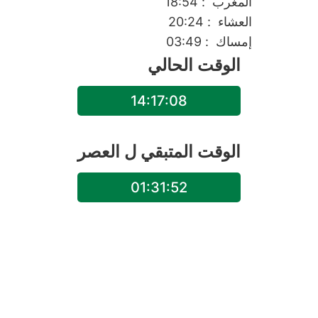
المغرب
: 18:54
العشاء
: 20:24
إمساك
: 03:49
الوقت الحالي
14:17:08
الوقت المتبقي ل
العصر
01:31:52