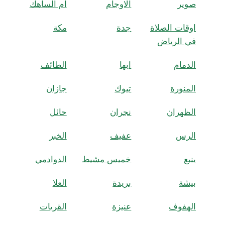
صوير
الاوجام
ام الساهك
اوقات الصلاة
جدة
مكة
في الرياض
الدمام
ابها
الطائف
المنورة
تبوك
جازان
الظهران
نجران
حائل
الرس
عفيف
الخبر
ينبع
خميس مشيط
الدوادمي
بيشة
بريدة
العلا
الهفوف
عنيزة
القريات