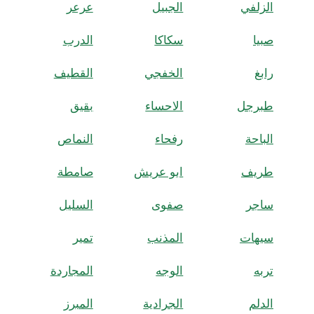
الزلفي
الجبيل
عرعر
صبيا
سكاكا
الدرب
رابغ
الخفجي
القطيف
طبرجل
الاحساء
بقيق
الباحة
رفحاء
النماص
طريف
ابو عريش
صامطة
ساجر
صفوى
السليل
سيهات
المذنب
تمير
تربه
الوجه
المجاردة
الدلم
الجرادية
المبرز