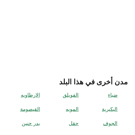
مدن أخرى في هذا البلد
ضباء
الفويلق
الارطاويه
البكيرية
المويه
القيصومة
الجوف
حقل
بدر حنین