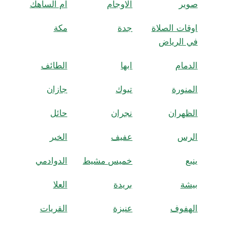
صوير
الاوجام
ام الساهك
اوقات الصلاة
جدة
مكة
في الرياض
الدمام
ابها
الطائف
المنورة
تبوك
جازان
الظهران
نجران
حائل
الرس
عفيف
الخبر
ينبع
خميس مشيط
الدوادمي
بيشة
بريدة
العلا
الهفوف
عنيزة
القريات