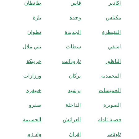
اكادير
فاس
طانطان
مكناس
وجدة
تازة
القنيطرة
الجديدة
تطوان
اسفي
سطات
بني ملال
الناظور
تارودانت
خريبكة
المحمدية
بركان
ورزازات
الخميسات
برشيد
خنيفرة
الصويرة
الداخلة
صفرو
قصبة تادلة
العرائش
الحسيمة
تاونات
إفران
واد زم