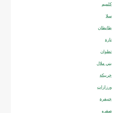
كلميم
سلا
طانطان
تازة
تطوان
بني ملال
خريبكة
ورزازات
خنيفرة
صفرو