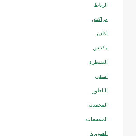
الرباط
مراكش
اكادير
مكناس
القنيطرة
اسفي
الناظور
المحمدية
الخميسات
الصويرة