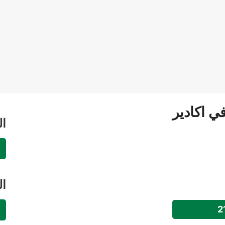
ي اكادير
ال
ال