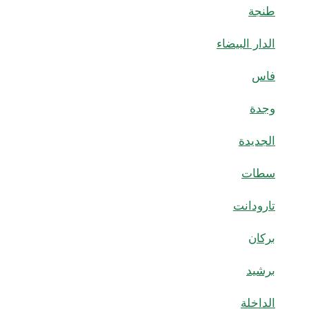
طنجة
الدار البيضاء
فاس
وجدة
الجديدة
سطات
تارودانت
بركان
برشيد
الداخلة