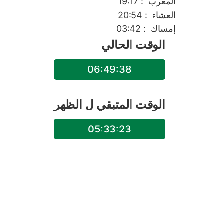
المغرب
: 19:17
العشاء
: 20:54
إمساك
: 03:42
الوقت الحالي
06:49:38
الوقت المتبقي ل
الظهر
05:33:23