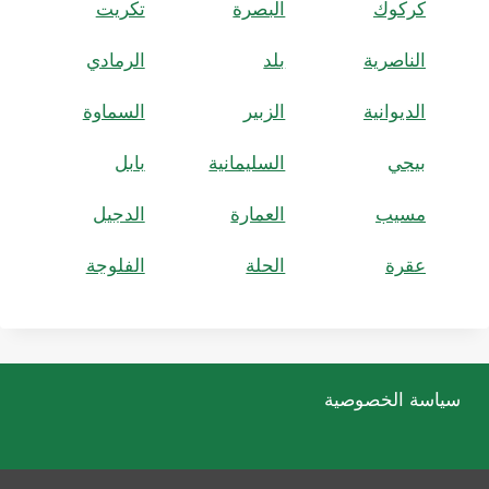
كركوك
البصرة
تكريت
الناصرية
بلد
الرمادي
الديوانية
الزبير
السماوة
بيجي
السليمانية
بابل
مسيب
العمارة
الدجيل
عقرة
الحلة
الفلوجة
سياسة الخصوصية